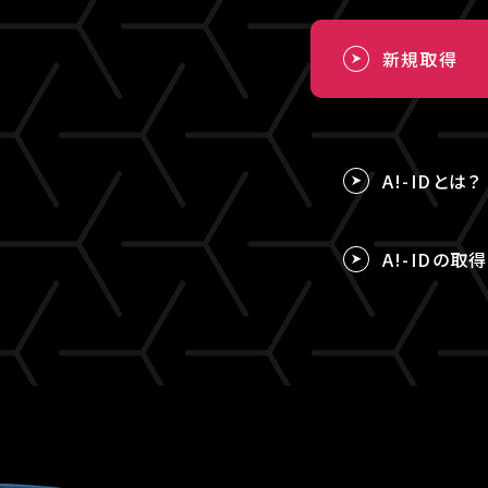
新規取得
A!-IDとは？
A!-IDの