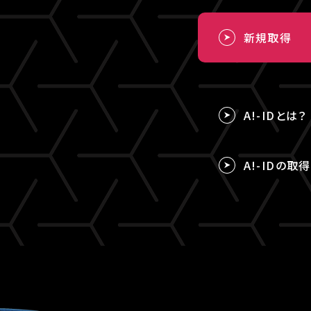
新規取得
A!-IDとは？
A!-IDの