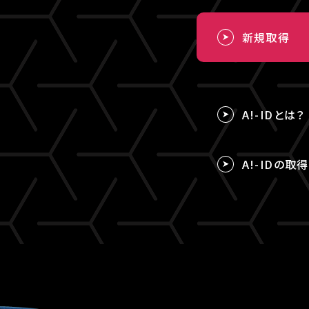
新規取得
A!-IDとは？
A!-IDの