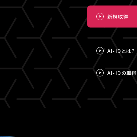
新規取得
A!-IDとは？
A!-IDの