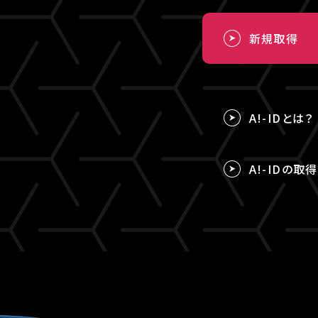
新規取得
A!-IDとは？
A!-IDの