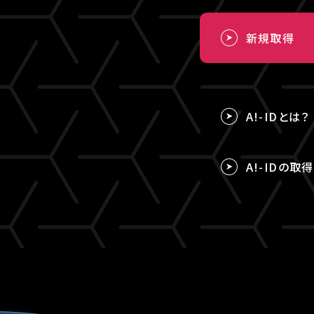
新規取得
A!-IDとは？
A!-IDの