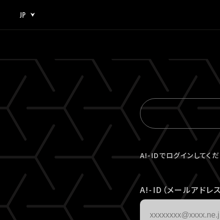
JP
JP
EN
A!-IDでログインしてく
A!-ID（メールアドレス