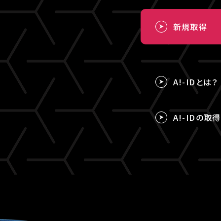
新規取得
A!-IDとは？
A!-IDの