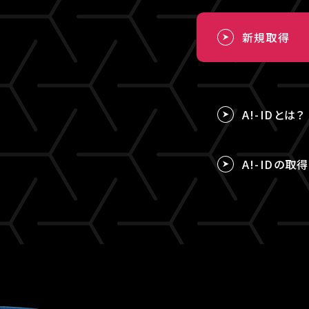
新規取得
A!-IDとは？
A!-IDの