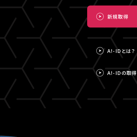
新規取得
A!-IDとは？
A!-IDの