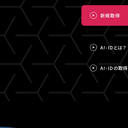
新規取得
A!-IDとは？
A!-IDの