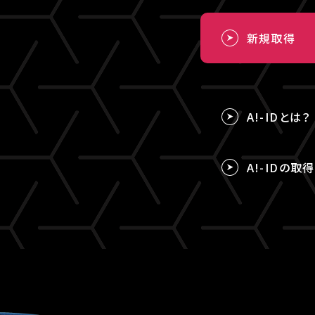
新規取得
A!-IDとは？
A!-IDの