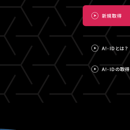
新規取得
A!-IDとは？
A!-IDの