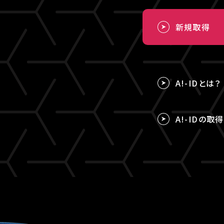
新規取得
A!-IDとは？
A!-IDの