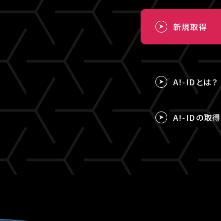
新規取得
A!-IDとは？
A!-IDの