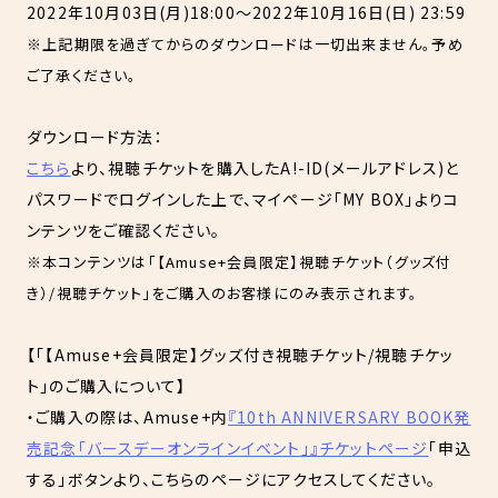
2022年10月03日(月)18:00～2022年10月16日(日) 23:59
※上記期限を過ぎてからのダウンロードは一切出来ません。予め
日本国内発送の方はこちら
ATTENTION
ご了承ください。
日本国外発送の方はこちら
ダウンロード方法：
キャンセル
OK
こちら
より、視聴チケットを購入したA!-ID(メールアドレス)と
戻る
パスワードでログインした上で、マイページ「MY BOX」よりコ
ンテンツをご確認ください。
※本コンテンツは「【Amuse+会員限定】視聴チケット（グッズ付
き）/視聴チケット」をご購入のお客様にのみ表示されます。
【「【Amuse+会員限定】グッズ付き視聴チケット/視聴チケッ
ト」のご購入について】
・ご購入の際は、Amuse+内
『10th ANNIVERSARY BOOK発
売記念「バースデーオンラインイベント」』チケットページ
「申込
する」ボタンより、こちらのページにアクセスしてください。