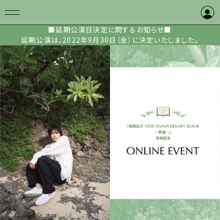
ログイン
■延期公演日決定に関するお知らせ■
会員登録
延期公演は、2022年9月30日（金）に決定いたしました。
TOP
VIEWING
TICKET
INFORMATION
ARTIST